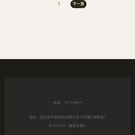
5
下一页
电话：1871698**
地址：北京市平谷区兴谷园小区18号楼1层商业7
号-240143（集群注册）