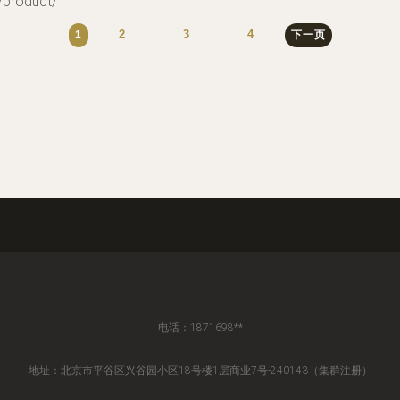
roduct/
2
3
4
1
下一页
电话：1871698**
地址：北京市平谷区兴谷园小区18号楼1层商业7号-240143（集群注册）