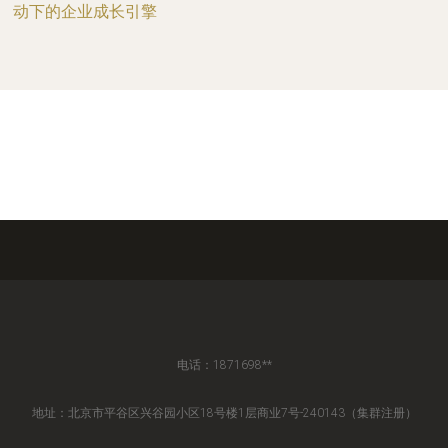
动下的企业成长引擎
电话：1871698**
地址：北京市平谷区兴谷园小区18号楼1层商业7号-240143（集群注册）