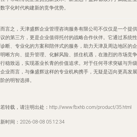
在数字化时代构建新的竞争优势。
总而言之，天津盛辉企业管理咨询服务有限公司不仅仅是一个提
建议的第三方，更是企业值得托付的战略合作伙伴。它通过系统
的诊断、专业化的方案和陪伴式的服务，助力天津及周边地区的
业明晰方向、提升管理、化解风险、抓住机遇，在激烈的市场竞
中行稳致远，实现基业长青的价值追求。对于任何寻求突破与升
的企业而言，与像盛辉这样的专业机构携手，无疑是迈向更高发
台阶的明智选择。
若转载，请注明出处：http://www.fbxhb.com/product/35.html
新时间：2026-08-08 05:12:34