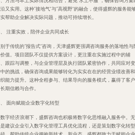
念、方法与本土实际情况相结合，避免“水土不服”，确保咨询方案
沿又实用。这种“接地气”与“高视野”的融合，使得盛辉的服务能
切实帮助企业解决实际问题，推动可持续增长。
三、 注重实效，陪伴企业共同成长
区别于传统的“报告式”咨询，天津盛辉更强调咨询服务的落地性与
伴价值。项目团队不仅提供方案设计，更注重在实施过程中的辅
导、跟踪与调整，与企业管理层及执行团队紧密协作，共同应对
革中的挑战，确保咨询成果能够转化为实实在在的经营业绩改善
组织能力提升。这种全程参与、结果导向的服务模式，赢得了客
的长期信赖与合作。
四、 面向赋能企业数字化转型
在数字经济浪潮下，盛辉咨询也积极将数字化思维融入服务中。
论是建议企业引入数字化管理工具优化流程，还是策划数字化转
路径，帮助传统企业拥抱新技术、新业态，盛辉都致力于赋能企